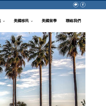
息
美國移民
美國留學
聯絡我們
常見問題
回美證(白皮書)
知
非移民類別
息
移民類別