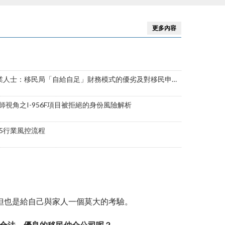
證…等
更多內容
士：移民局「自給自足」財務模式的優劣及對移民申請的影響
視角之I-956F項目被拒絕的身份風險解析
B5行業風控流程
但也是給自己與家人一個莫大的考驗。